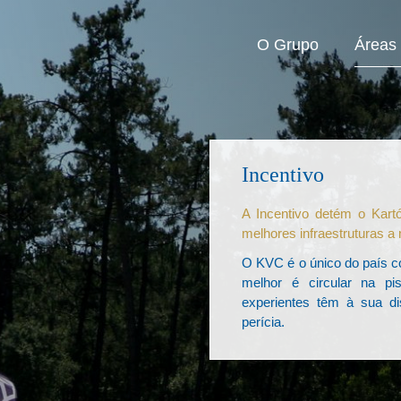
O Grupo
Áreas
Incentivo
A Incentivo detém o Kar
melhores infraestruturas a 
O KVC é o único do país c
melhor é circular na p
experientes têm à sua d
perícia.