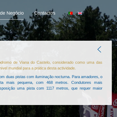
 de Negócio
Contactos
tódromo de Viana do Castelo, considerado como uma das
nível mundial para a prática desta actividade.
om duas pistas com iluminação nocturna. Para amadores, o
ista mais pequena, com 468 metros. Condutores mais
isposição uma pista com 1117 metros, que requer maior