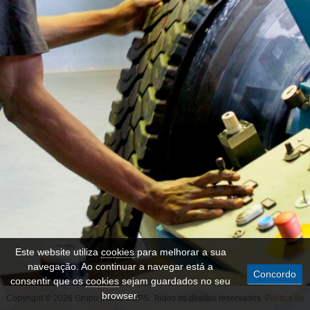
Este website utiliza
cookies
para melhorar a sua
navegação. Ao continuar a navegar está a
Concordo
consentir que os
cookies
sejam guardados no seu
browser.
Copyright © 2026 Grupo Monte SGPS. Todos os direitos reservados.
Política de