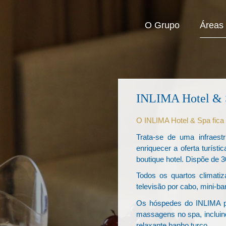
O Grupo
Áreas
INLIMA Hotel & 
O INLIMA Hotel & Spa fica
Trata-se de uma infraest
enriquecer a oferta turíst
boutique hotel. Dispõe de 
Todos os quartos climati
televisão por cabo, mini-b
Os hóspedes do INLIMA po
massagens no spa, incluin
relaxante banho turco.