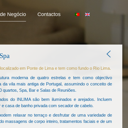
 de Negócio
Contactos
Spa
 localizado em Ponte de Lima e tem como fundo o Rio Lima.
rutura moderna de quatro estrelas e tem como objectivo
ica da vila mais antiga de Portugal, assumindo o conceito de
30 quartos, Spa, Bar e Salas de Reuniões.
zados do INLIMA são bem iluminados e arejados. Incluem
ar e casa de banho privada com secador de cabelo.
dem relaxar no terraço e desfrutar de uma variedade de
do massagens de corpo inteiro, tratamentos faciais e de um